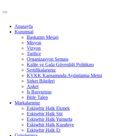
Anasayfa
Kurumsal
Başkanın Mesajı
Misyon
Vizyon
Tarihçe
Organizasyon Şeması
Kalite ve Gıda Güvenliği Politikası
Sertifikalarımız
KVKK Kapsamında Aydınlatma Metni
Şirket Bilgileri
Anket
İş Başvurusu
Büfe Talep
Markalarımız
Eskişehir Halk Ekmek
Eskişehir Halk Süt
Eskişehir Halk Yumurta
Eskişehir Halk Kurabiye
Eskişehir Halk Et
Ürünlerimiz