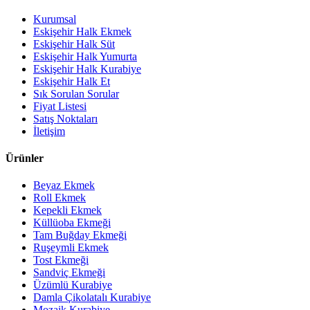
Kurumsal
Eskişehir Halk Ekmek
Eskişehir Halk Süt
Eskişehir Halk Yumurta
Eskişehir Halk Kurabiye
Eskişehir Halk Et
Sık Sorulan Sorular
Fiyat Listesi
Satış Noktaları
İletişim
Ürünler
Beyaz Ekmek
Roll Ekmek
Kepekli Ekmek
Küllüoba Ekmeği
Tam Buğday Ekmeği
Ruşeymli Ekmek
Tost Ekmeği
Sandviç Ekmeği
Üzümlü Kurabiye
Damla Çikolatalı Kurabiye
Mozaik Kurabiye