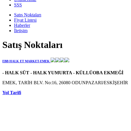
SSS
Satış Noktaları
Fiyat Listesi
Haberler
İletişim
Satış Noktaları
EBB HALK ET MARKET-EMEK
- HALK SÜT - HALK YUMURTA - KÜLLÜOBA EKMEĞİ
EMEK, TARİH BLV. No:16, 26080 ODUNPAZARI/ESKİŞEHİR
Yol Tarifi