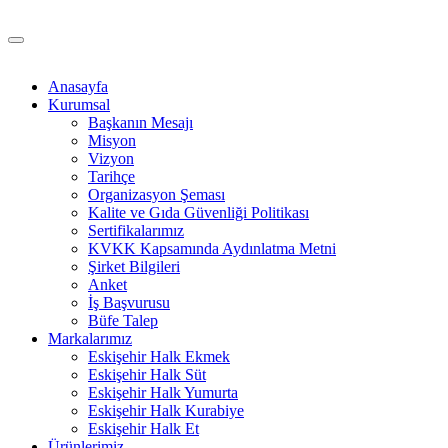
Anasayfa
Kurumsal
Başkanın Mesajı
Misyon
Vizyon
Tarihçe
Organizasyon Şeması
Kalite ve Gıda Güvenliği Politikası
Sertifikalarımız
KVKK Kapsamında Aydınlatma Metni
Şirket Bilgileri
Anket
İş Başvurusu
Büfe Talep
Markalarımız
Eskişehir Halk Ekmek
Eskişehir Halk Süt
Eskişehir Halk Yumurta
Eskişehir Halk Kurabiye
Eskişehir Halk Et
Ürünlerimiz