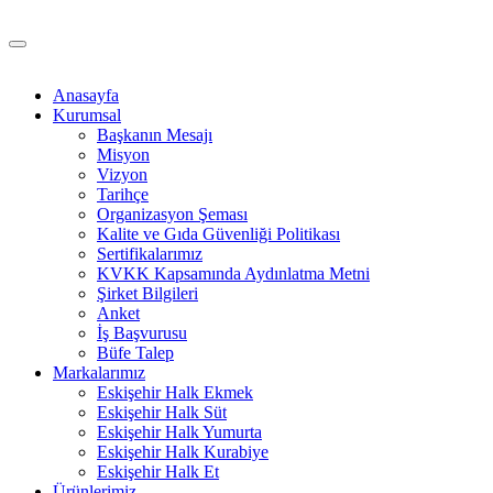
Anasayfa
Kurumsal
Başkanın Mesajı
Misyon
Vizyon
Tarihçe
Organizasyon Şeması
Kalite ve Gıda Güvenliği Politikası
Sertifikalarımız
KVKK Kapsamında Aydınlatma Metni
Şirket Bilgileri
Anket
İş Başvurusu
Büfe Talep
Markalarımız
Eskişehir Halk Ekmek
Eskişehir Halk Süt
Eskişehir Halk Yumurta
Eskişehir Halk Kurabiye
Eskişehir Halk Et
Ürünlerimiz