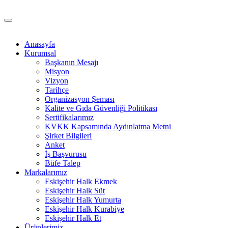
Anasayfa
Kurumsal
Başkanın Mesajı
Misyon
Vizyon
Tarihçe
Organizasyon Şeması
Kalite ve Gıda Güvenliği Politikası
Sertifikalarımız
KVKK Kapsamında Aydınlatma Metni
Şirket Bilgileri
Anket
İş Başvurusu
Büfe Talep
Markalarımız
Eskişehir Halk Ekmek
Eskişehir Halk Süt
Eskişehir Halk Yumurta
Eskişehir Halk Kurabiye
Eskişehir Halk Et
Ürünlerimiz