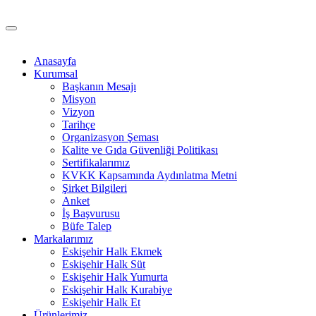
Anasayfa
Kurumsal
Başkanın Mesajı
Misyon
Vizyon
Tarihçe
Organizasyon Şeması
Kalite ve Gıda Güvenliği Politikası
Sertifikalarımız
KVKK Kapsamında Aydınlatma Metni
Şirket Bilgileri
Anket
İş Başvurusu
Büfe Talep
Markalarımız
Eskişehir Halk Ekmek
Eskişehir Halk Süt
Eskişehir Halk Yumurta
Eskişehir Halk Kurabiye
Eskişehir Halk Et
Ürünlerimiz