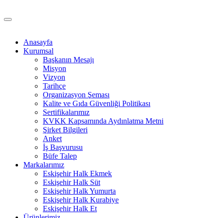
Anasayfa
Kurumsal
Başkanın Mesajı
Misyon
Vizyon
Tarihçe
Organizasyon Şeması
Kalite ve Gıda Güvenliği Politikası
Sertifikalarımız
KVKK Kapsamında Aydınlatma Metni
Şirket Bilgileri
Anket
İş Başvurusu
Büfe Talep
Markalarımız
Eskişehir Halk Ekmek
Eskişehir Halk Süt
Eskişehir Halk Yumurta
Eskişehir Halk Kurabiye
Eskişehir Halk Et
Ürünlerimiz