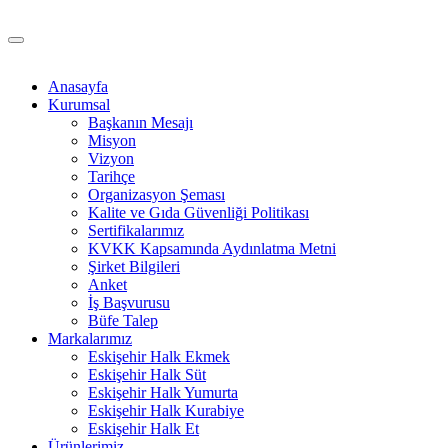
Anasayfa
Kurumsal
Başkanın Mesajı
Misyon
Vizyon
Tarihçe
Organizasyon Şeması
Kalite ve Gıda Güvenliği Politikası
Sertifikalarımız
KVKK Kapsamında Aydınlatma Metni
Şirket Bilgileri
Anket
İş Başvurusu
Büfe Talep
Markalarımız
Eskişehir Halk Ekmek
Eskişehir Halk Süt
Eskişehir Halk Yumurta
Eskişehir Halk Kurabiye
Eskişehir Halk Et
Ürünlerimiz