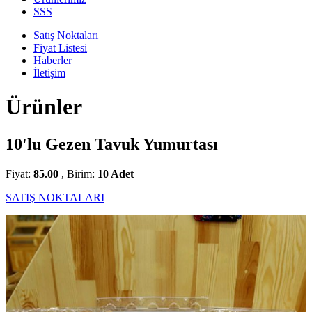
SSS
Satış Noktaları
Fiyat Listesi
Haberler
İletişim
Ürünler
10'lu Gezen Tavuk Yumurtası
Fiyat:
85.00
, Birim:
10 Adet
SATIŞ NOKTALARI