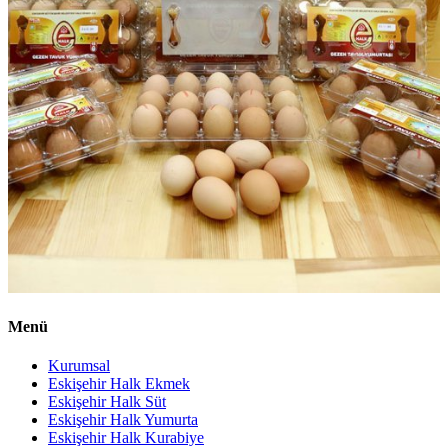
Menü
Kurumsal
Eskişehir Halk Ekmek
Eskişehir Halk Süt
Eskişehir Halk Yumurta
Eskişehir Halk Kurabiye