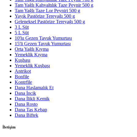
Tam Yağlı Kahvaltılık Taze Peynir 500 g
Tam Yağlı Taze Lor Peyniri 500 g
Yayık Pastörize Tereyağı 500 g
Geleneksel Pastörize Tereyağı 500 g
3 L Süt
5 L Süt
10'lu Gezen Tavuk Yumurtası
15'li Gezen Tavuk Yumurtası
Orta Yağlı Kıyma
Yemeklik Kıyma
Kuşbaşı
Yemeklik Kuşbaşı
Antrikot
Bonfile
Kontrfile
Dana Haşlamalık Et
Dana İncik
Dana İlikli Kemik
Dana Rosto
Dana Tas Kebap
Dana Biftek
İletişim