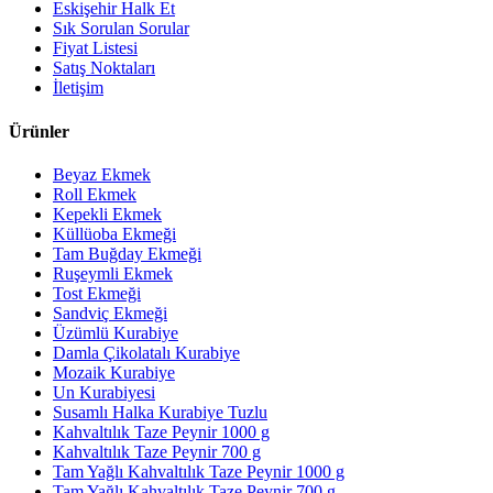
Eskişehir Halk Et
Sık Sorulan Sorular
Fiyat Listesi
Satış Noktaları
İletişim
Ürünler
Beyaz Ekmek
Roll Ekmek
Kepekli Ekmek
Küllüoba Ekmeği
Tam Buğday Ekmeği
Ruşeymli Ekmek
Tost Ekmeği
Sandviç Ekmeği
Üzümlü Kurabiye
Damla Çikolatalı Kurabiye
Mozaik Kurabiye
Un Kurabiyesi
Susamlı Halka Kurabiye Tuzlu
Kahvaltılık Taze Peynir 1000 g
Kahvaltılık Taze Peynir 700 g
Tam Yağlı Kahvaltılık Taze Peynir 1000 g
Tam Yağlı Kahvaltılık Taze Peynir 700 g