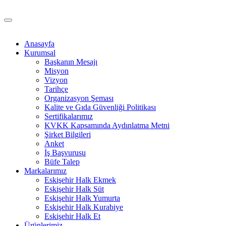
Anasayfa
Kurumsal
Başkanın Mesajı
Misyon
Vizyon
Tarihçe
Organizasyon Şeması
Kalite ve Gıda Güvenliği Politikası
Sertifikalarımız
KVKK Kapsamında Aydınlatma Metni
Şirket Bilgileri
Anket
İş Başvurusu
Büfe Talep
Markalarımız
Eskişehir Halk Ekmek
Eskişehir Halk Süt
Eskişehir Halk Yumurta
Eskişehir Halk Kurabiye
Eskişehir Halk Et
Ürünlerimiz