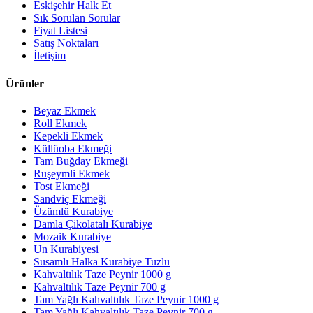
Eskişehir Halk Et
Sık Sorulan Sorular
Fiyat Listesi
Satış Noktaları
İletişim
Ürünler
Beyaz Ekmek
Roll Ekmek
Kepekli Ekmek
Küllüoba Ekmeği
Tam Buğday Ekmeği
Ruşeymli Ekmek
Tost Ekmeği
Sandviç Ekmeği
Üzümlü Kurabiye
Damla Çikolatalı Kurabiye
Mozaik Kurabiye
Un Kurabiyesi
Susamlı Halka Kurabiye Tuzlu
Kahvaltılık Taze Peynir 1000 g
Kahvaltılık Taze Peynir 700 g
Tam Yağlı Kahvaltılık Taze Peynir 1000 g
Tam Yağlı Kahvaltılık Taze Peynir 700 g