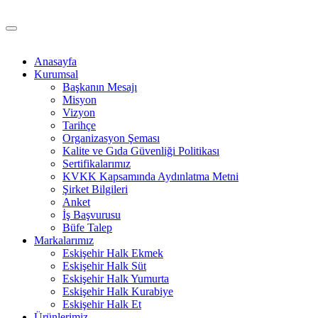
Anasayfa
Kurumsal
Başkanın Mesajı
Misyon
Vizyon
Tarihçe
Organizasyon Şeması
Kalite ve Gıda Güvenliği Politikası
Sertifikalarımız
KVKK Kapsamında Aydınlatma Metni
Şirket Bilgileri
Anket
İş Başvurusu
Büfe Talep
Markalarımız
Eskişehir Halk Ekmek
Eskişehir Halk Süt
Eskişehir Halk Yumurta
Eskişehir Halk Kurabiye
Eskişehir Halk Et
Ürünlerimiz