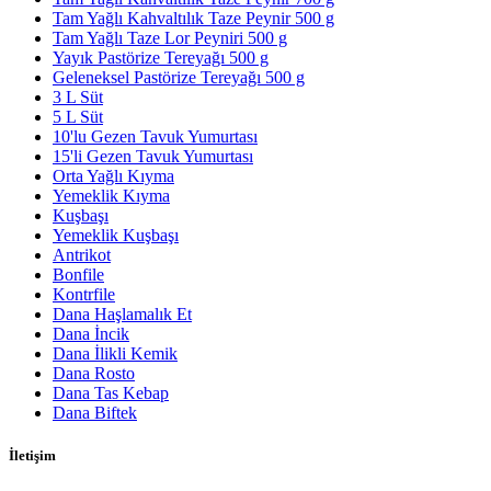
Tam Yağlı Kahvaltılık Taze Peynir 500 g
Tam Yağlı Taze Lor Peyniri 500 g
Yayık Pastörize Tereyağı 500 g
Geleneksel Pastörize Tereyağı 500 g
3 L Süt
5 L Süt
10'lu Gezen Tavuk Yumurtası
15'li Gezen Tavuk Yumurtası
Orta Yağlı Kıyma
Yemeklik Kıyma
Kuşbaşı
Yemeklik Kuşbaşı
Antrikot
Bonfile
Kontrfile
Dana Haşlamalık Et
Dana İncik
Dana İlikli Kemik
Dana Rosto
Dana Tas Kebap
Dana Biftek
İletişim