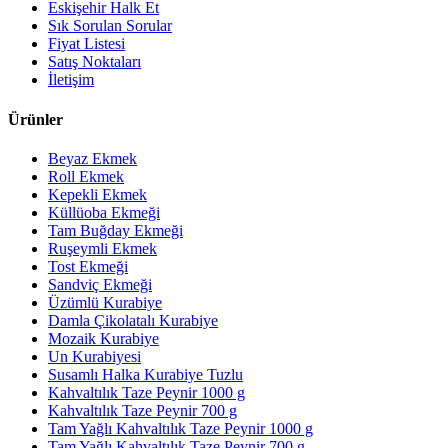
Eskişehir Halk Et
Sık Sorulan Sorular
Fiyat Listesi
Satış Noktaları
İletişim
Ürünler
Beyaz Ekmek
Roll Ekmek
Kepekli Ekmek
Küllüoba Ekmeği
Tam Buğday Ekmeği
Ruşeymli Ekmek
Tost Ekmeği
Sandviç Ekmeği
Üzümlü Kurabiye
Damla Çikolatalı Kurabiye
Mozaik Kurabiye
Un Kurabiyesi
Susamlı Halka Kurabiye Tuzlu
Kahvaltılık Taze Peynir 1000 g
Kahvaltılık Taze Peynir 700 g
Tam Yağlı Kahvaltılık Taze Peynir 1000 g
Tam Yağlı Kahvaltılık Taze Peynir 700 g