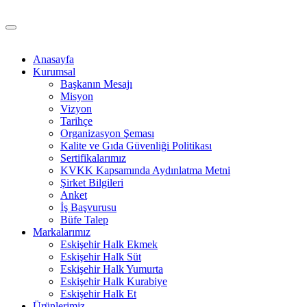
Anasayfa
Kurumsal
Başkanın Mesajı
Misyon
Vizyon
Tarihçe
Organizasyon Şeması
Kalite ve Gıda Güvenliği Politikası
Sertifikalarımız
KVKK Kapsamında Aydınlatma Metni
Şirket Bilgileri
Anket
İş Başvurusu
Büfe Talep
Markalarımız
Eskişehir Halk Ekmek
Eskişehir Halk Süt
Eskişehir Halk Yumurta
Eskişehir Halk Kurabiye
Eskişehir Halk Et
Ürünlerimiz