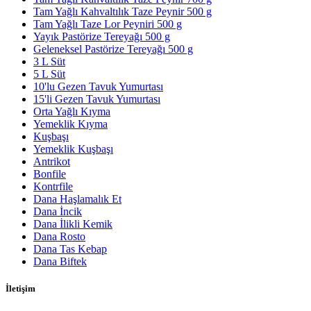
Tam Yağlı Kahvaltılık Taze Peynir 500 g
Tam Yağlı Taze Lor Peyniri 500 g
Yayık Pastörize Tereyağı 500 g
Geleneksel Pastörize Tereyağı 500 g
3 L Süt
5 L Süt
10'lu Gezen Tavuk Yumurtası
15'li Gezen Tavuk Yumurtası
Orta Yağlı Kıyma
Yemeklik Kıyma
Kuşbaşı
Yemeklik Kuşbaşı
Antrikot
Bonfile
Kontrfile
Dana Haşlamalık Et
Dana İncik
Dana İlikli Kemik
Dana Rosto
Dana Tas Kebap
Dana Biftek
İletişim