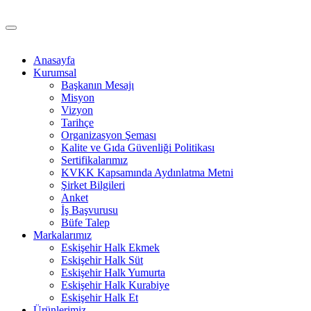
Anasayfa
Kurumsal
Başkanın Mesajı
Misyon
Vizyon
Tarihçe
Organizasyon Şeması
Kalite ve Gıda Güvenliği Politikası
Sertifikalarımız
KVKK Kapsamında Aydınlatma Metni
Şirket Bilgileri
Anket
İş Başvurusu
Büfe Talep
Markalarımız
Eskişehir Halk Ekmek
Eskişehir Halk Süt
Eskişehir Halk Yumurta
Eskişehir Halk Kurabiye
Eskişehir Halk Et
Ürünlerimiz