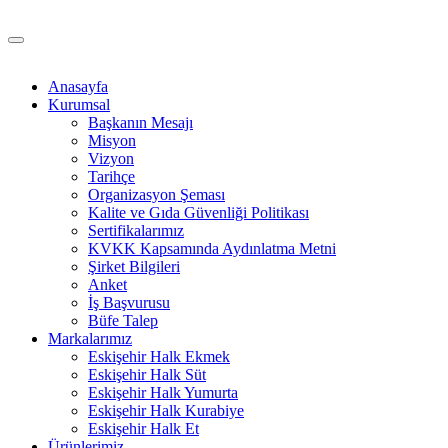
Anasayfa
Kurumsal
Başkanın Mesajı
Misyon
Vizyon
Tarihçe
Organizasyon Şeması
Kalite ve Gıda Güvenliği Politikası
Sertifikalarımız
KVKK Kapsamında Aydınlatma Metni
Şirket Bilgileri
Anket
İş Başvurusu
Büfe Talep
Markalarımız
Eskişehir Halk Ekmek
Eskişehir Halk Süt
Eskişehir Halk Yumurta
Eskişehir Halk Kurabiye
Eskişehir Halk Et
Ürünlerimiz