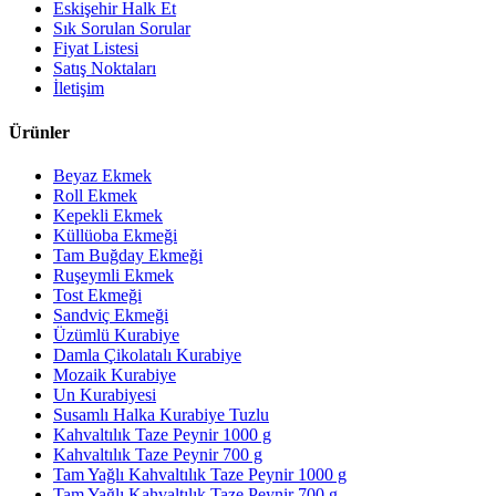
Eskişehir Halk Et
Sık Sorulan Sorular
Fiyat Listesi
Satış Noktaları
İletişim
Ürünler
Beyaz Ekmek
Roll Ekmek
Kepekli Ekmek
Küllüoba Ekmeği
Tam Buğday Ekmeği
Ruşeymli Ekmek
Tost Ekmeği
Sandviç Ekmeği
Üzümlü Kurabiye
Damla Çikolatalı Kurabiye
Mozaik Kurabiye
Un Kurabiyesi
Susamlı Halka Kurabiye Tuzlu
Kahvaltılık Taze Peynir 1000 g
Kahvaltılık Taze Peynir 700 g
Tam Yağlı Kahvaltılık Taze Peynir 1000 g
Tam Yağlı Kahvaltılık Taze Peynir 700 g