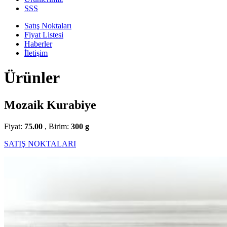
SSS
Satış Noktaları
Fiyat Listesi
Haberler
İletişim
Ürünler
Mozaik Kurabiye
Fiyat:
75.00
, Birim:
300 g
SATIŞ NOKTALARI