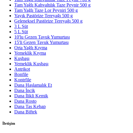
Tam Yağlı Kahvaltılık Taze Peynir 500 g
Tam Yağlı Taze Lor Peyniri 500 g
Yayık Pastörize Tereyağı 500 g
Geleneksel Pastörize Tereyağı 500 g
3 L Süt
5 L Süt
10'lu Gezen Tavuk Yumurtası
15'li Gezen Tavuk Yumurtası
Orta Yağlı Kıyma
Yemeklik Kıyma
Kuşbaşı
Yemeklik Kuşbaşı
Antrikot
Bonfile
Kontrfile
Dana Haşlamalık Et
Dana İncik
Dana İlikli Kemik
Dana Rosto
Dana Tas Kebap
Dana Biftek
İletişim