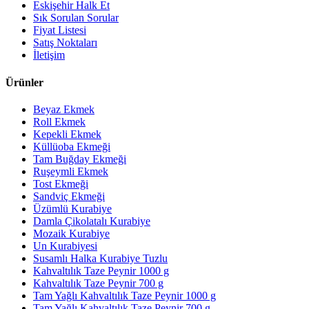
Eskişehir Halk Et
Sık Sorulan Sorular
Fiyat Listesi
Satış Noktaları
İletişim
Ürünler
Beyaz Ekmek
Roll Ekmek
Kepekli Ekmek
Küllüoba Ekmeği
Tam Buğday Ekmeği
Ruşeymli Ekmek
Tost Ekmeği
Sandviç Ekmeği
Üzümlü Kurabiye
Damla Çikolatalı Kurabiye
Mozaik Kurabiye
Un Kurabiyesi
Susamlı Halka Kurabiye Tuzlu
Kahvaltılık Taze Peynir 1000 g
Kahvaltılık Taze Peynir 700 g
Tam Yağlı Kahvaltılık Taze Peynir 1000 g
Tam Yağlı Kahvaltılık Taze Peynir 700 g