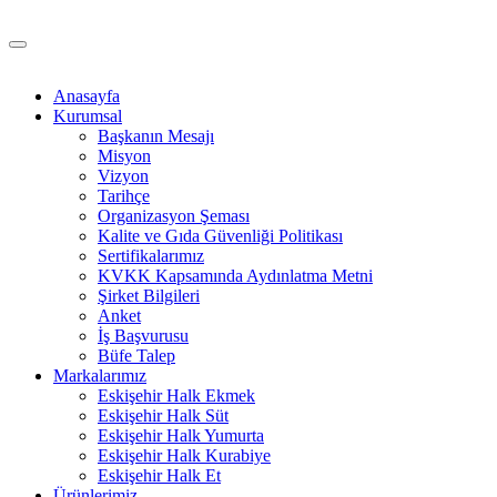
Anasayfa
Kurumsal
Başkanın Mesajı
Misyon
Vizyon
Tarihçe
Organizasyon Şeması
Kalite ve Gıda Güvenliği Politikası
Sertifikalarımız
KVKK Kapsamında Aydınlatma Metni
Şirket Bilgileri
Anket
İş Başvurusu
Büfe Talep
Markalarımız
Eskişehir Halk Ekmek
Eskişehir Halk Süt
Eskişehir Halk Yumurta
Eskişehir Halk Kurabiye
Eskişehir Halk Et
Ürünlerimiz