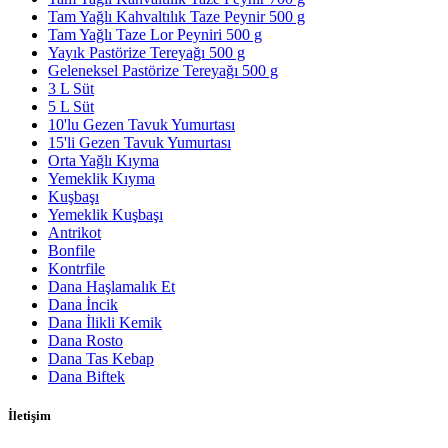
Tam Yağlı Kahvaltılık Taze Peynir 500 g
Tam Yağlı Taze Lor Peyniri 500 g
Yayık Pastörize Tereyağı 500 g
Geleneksel Pastörize Tereyağı 500 g
3 L Süt
5 L Süt
10'lu Gezen Tavuk Yumurtası
15'li Gezen Tavuk Yumurtası
Orta Yağlı Kıyma
Yemeklik Kıyma
Kuşbaşı
Yemeklik Kuşbaşı
Antrikot
Bonfile
Kontrfile
Dana Haşlamalık Et
Dana İncik
Dana İlikli Kemik
Dana Rosto
Dana Tas Kebap
Dana Biftek
İletişim