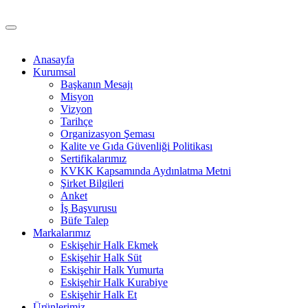
Anasayfa
Kurumsal
Başkanın Mesajı
Misyon
Vizyon
Tarihçe
Organizasyon Şeması
Kalite ve Gıda Güvenliği Politikası
Sertifikalarımız
KVKK Kapsamında Aydınlatma Metni
Şirket Bilgileri
Anket
İş Başvurusu
Büfe Talep
Markalarımız
Eskişehir Halk Ekmek
Eskişehir Halk Süt
Eskişehir Halk Yumurta
Eskişehir Halk Kurabiye
Eskişehir Halk Et
Ürünlerimiz