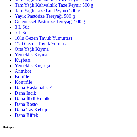
Tam Yağlı Kahvaltılık Taze Peynir 500 g
Tam Yağlı Taze Lor Peyniri 500 g
Yayık Pastörize Tereyağı 500 g
Geleneksel Pastörize Tereyağı 500 g
3 L Süt
5 L Süt
10'lu Gezen Tavuk Yumurtası
15'li Gezen Tavuk Yumurtası
Orta Yağlı Kıyma
Yemeklik Kıyma
Kuşbaşı
Yemeklik Kuşbaşı
Antrikot
Bonfile
Kontrfile
Dana Haşlamalık Et
Dana İncik
Dana İlikli Kemik
Dana Rosto
Dana Tas Kebap
Dana Biftek
İletişim