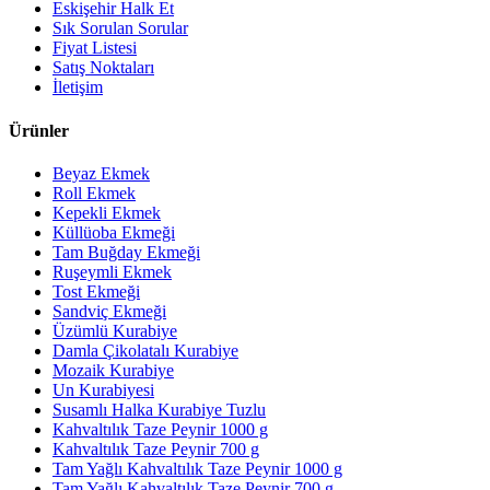
Eskişehir Halk Et
Sık Sorulan Sorular
Fiyat Listesi
Satış Noktaları
İletişim
Ürünler
Beyaz Ekmek
Roll Ekmek
Kepekli Ekmek
Küllüoba Ekmeği
Tam Buğday Ekmeği
Ruşeymli Ekmek
Tost Ekmeği
Sandviç Ekmeği
Üzümlü Kurabiye
Damla Çikolatalı Kurabiye
Mozaik Kurabiye
Un Kurabiyesi
Susamlı Halka Kurabiye Tuzlu
Kahvaltılık Taze Peynir 1000 g
Kahvaltılık Taze Peynir 700 g
Tam Yağlı Kahvaltılık Taze Peynir 1000 g
Tam Yağlı Kahvaltılık Taze Peynir 700 g