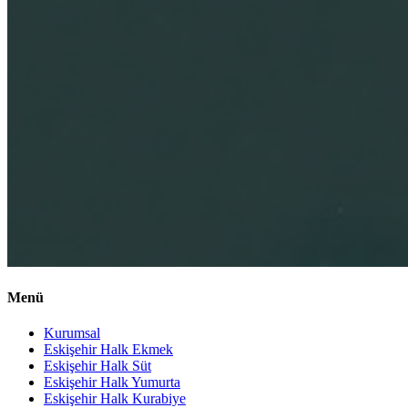
Menü
Kurumsal
Eskişehir Halk Ekmek
Eskişehir Halk Süt
Eskişehir Halk Yumurta
Eskişehir Halk Kurabiye