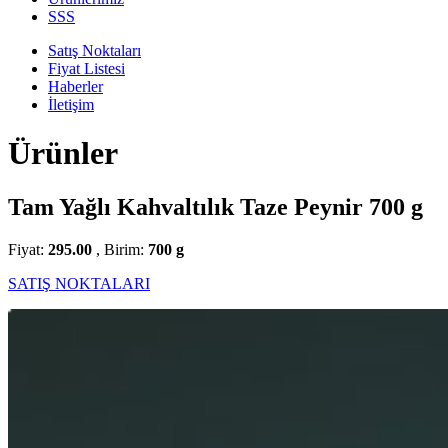
SSS
Satış Noktaları
Fiyat Listesi
Haberler
İletişim
Ürünler
Tam Yağlı Kahvaltılık Taze Peynir 700 g
Fiyat:
295.00
, Birim:
700 g
SATIŞ NOKTALARI