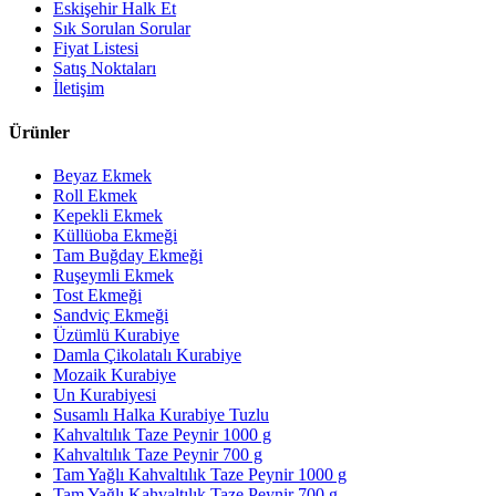
Eskişehir Halk Et
Sık Sorulan Sorular
Fiyat Listesi
Satış Noktaları
İletişim
Ürünler
Beyaz Ekmek
Roll Ekmek
Kepekli Ekmek
Küllüoba Ekmeği
Tam Buğday Ekmeği
Ruşeymli Ekmek
Tost Ekmeği
Sandviç Ekmeği
Üzümlü Kurabiye
Damla Çikolatalı Kurabiye
Mozaik Kurabiye
Un Kurabiyesi
Susamlı Halka Kurabiye Tuzlu
Kahvaltılık Taze Peynir 1000 g
Kahvaltılık Taze Peynir 700 g
Tam Yağlı Kahvaltılık Taze Peynir 1000 g
Tam Yağlı Kahvaltılık Taze Peynir 700 g