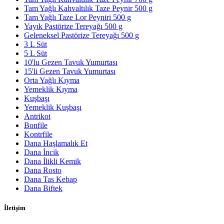
Tam Yağlı Kahvaltılık Taze Peynir 500 g
Tam Yağlı Taze Lor Peyniri 500 g
Yayık Pastörize Tereyağı 500 g
Geleneksel Pastörize Tereyağı 500 g
3 L Süt
5 L Süt
10'lu Gezen Tavuk Yumurtası
15'li Gezen Tavuk Yumurtası
Orta Yağlı Kıyma
Yemeklik Kıyma
Kuşbaşı
Yemeklik Kuşbaşı
Antrikot
Bonfile
Kontrfile
Dana Haşlamalık Et
Dana İncik
Dana İlikli Kemik
Dana Rosto
Dana Tas Kebap
Dana Biftek
İletişim