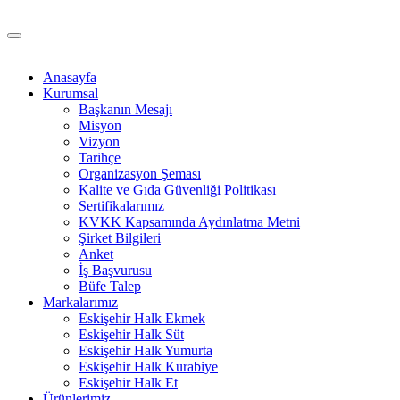
Anasayfa
Kurumsal
Başkanın Mesajı
Misyon
Vizyon
Tarihçe
Organizasyon Şeması
Kalite ve Gıda Güvenliği Politikası
Sertifikalarımız
KVKK Kapsamında Aydınlatma Metni
Şirket Bilgileri
Anket
İş Başvurusu
Büfe Talep
Markalarımız
Eskişehir Halk Ekmek
Eskişehir Halk Süt
Eskişehir Halk Yumurta
Eskişehir Halk Kurabiye
Eskişehir Halk Et
Ürünlerimiz