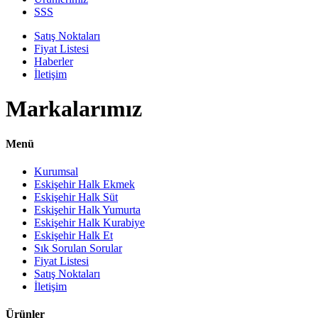
SSS
Satış Noktaları
Fiyat Listesi
Haberler
İletişim
Markalarımız
Menü
Kurumsal
Eskişehir Halk Ekmek
Eskişehir Halk Süt
Eskişehir Halk Yumurta
Eskişehir Halk Kurabiye
Eskişehir Halk Et
Sık Sorulan Sorular
Fiyat Listesi
Satış Noktaları
İletişim
Ürünler