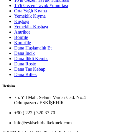
10'lu Gezen Tavuk Yumurtası
15'li Gezen Tavuk Yumurtası
Orta Yağlı Kıyma
Yemeklik Kıyma
Kuşbaşı
Yemeklik Kuşbaşı
Antrikot
Bonfile
Kontrfile
Dana Haşlamalık Et
Dana İncik
Dana İlikli Kemik
Dana Rosto
Dana Tas Kebap
Dana Biftek
İletişim
75. Yıl Mah. Selami Vardar Cad. No:4
Odunpazarı / ESKİŞEHİR
+90 ( 222 ) 320 37 70
info@eskisehirhalkekmek.com