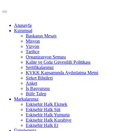
Anasayfa
Kurumsal
Başkanın Mesajı
Misyon
Vizyon
Tarihçe
Organizasyon Şeması
Kalite ve Gıda Güvenliği Politikası
Sertifikalarımız
KVKK Kapsamında Aydınlatma Metni
Şirket Bilgileri
Anket
İş Başvurusu
Büfe Talep
Markalarımız
Eskişehir Halk Ekmek
Eskişehir Halk Süt
Eskişehir Halk Yumurta
Eskişehir Halk Kurabiye
Eskişehir Halk Et
Ürünlerimiz