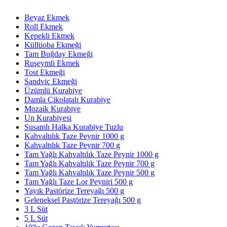
Beyaz Ekmek
Roll Ekmek
Kepekli Ekmek
Küllüoba Ekmeği
Tam Buğday Ekmeği
Ruşeymli Ekmek
Tost Ekmeği
Sandviç Ekmeği
Üzümlü Kurabiye
Damla Çikolatalı Kurabiye
Mozaik Kurabiye
Un Kurabiyesi
Susamlı Halka Kurabiye Tuzlu
Kahvaltılık Taze Peynir 1000 g
Kahvaltılık Taze Peynir 700 g
Tam Yağlı Kahvaltılık Taze Peynir 1000 g
Tam Yağlı Kahvaltılık Taze Peynir 700 g
Tam Yağlı Kahvaltılık Taze Peynir 500 g
Tam Yağlı Taze Lor Peyniri 500 g
Yayık Pastörize Tereyağı 500 g
Geleneksel Pastörize Tereyağı 500 g
3 L Süt
5 L Süt