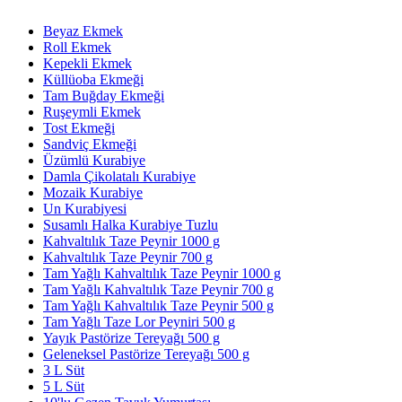
Beyaz Ekmek
Roll Ekmek
Kepekli Ekmek
Küllüoba Ekmeği
Tam Buğday Ekmeği
Ruşeymli Ekmek
Tost Ekmeği
Sandviç Ekmeği
Üzümlü Kurabiye
Damla Çikolatalı Kurabiye
Mozaik Kurabiye
Un Kurabiyesi
Susamlı Halka Kurabiye Tuzlu
Kahvaltılık Taze Peynir 1000 g
Kahvaltılık Taze Peynir 700 g
Tam Yağlı Kahvaltılık Taze Peynir 1000 g
Tam Yağlı Kahvaltılık Taze Peynir 700 g
Tam Yağlı Kahvaltılık Taze Peynir 500 g
Tam Yağlı Taze Lor Peyniri 500 g
Yayık Pastörize Tereyağı 500 g
Geleneksel Pastörize Tereyağı 500 g
3 L Süt
5 L Süt