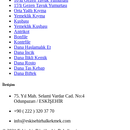
10'lu Gezen Tavuk Yumurtası
15'li Gezen Tavuk Yumurtası
Orta Yağlı Kıyma
Yemeklik Kıyma
Kuşbaşı
Yemeklik Kuşbaşı
Antrikot
Bonfile
Kontrfile
Dana Haşlamalık Et
Dana İncik
Dana İlikli Kemik
Dana Rosto
Dana Tas Kebap
Dana Biftek
İletişim
75. Yıl Mah. Selami Vardar Cad. No:4
Odunpazarı / ESKİŞEHİR
+90 ( 222 ) 320 37 70
info@eskisehirhalkekmek.com