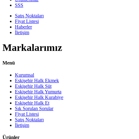
SSS
Satış Noktaları
Fiyat Listesi
Haberler
İletişim
Markalarımız
Menü
Kurumsal
Eskişehir Halk Ekmek
Eskişehir Halk Süt
Eskişehir Halk Yumurta
Eskişehir Halk Kurabiye
Eskişehir Halk Et
Sık Sorulan Sorular
Fiyat Listesi
Satış Noktaları
İletişim
Ürünler