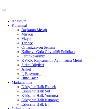
Anasayfa
Kurumsal
Başkanın Mesajı
Misyon
Vizyon
Tarihçe
Organizasyon Şeması
Kalite ve Gıda Güvenliği Politikası
Sertifikalarımız
KVKK Kapsamında Aydınlatma Metni
Şirket Bilgileri
Anket
İş Başvurusu
Büfe Talep
Markalarımız
Eskişehir Halk Ekmek
Eskişehir Halk Süt
Eskişehir Halk Yumurta
Eskişehir Halk Kurabiye
Eskişehir Halk Et
Ürünlerimiz