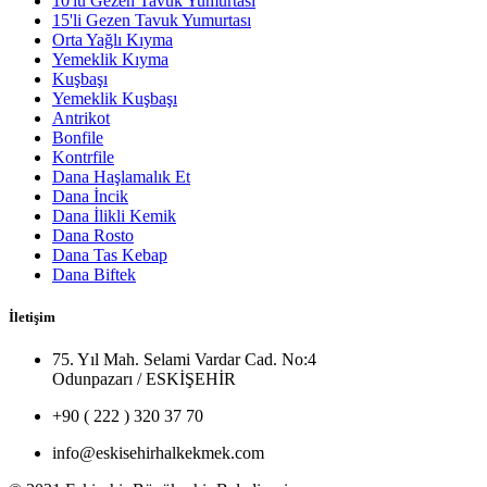
10'lu Gezen Tavuk Yumurtası
15'li Gezen Tavuk Yumurtası
Orta Yağlı Kıyma
Yemeklik Kıyma
Kuşbaşı
Yemeklik Kuşbaşı
Antrikot
Bonfile
Kontrfile
Dana Haşlamalık Et
Dana İncik
Dana İlikli Kemik
Dana Rosto
Dana Tas Kebap
Dana Biftek
İletişim
75. Yıl Mah. Selami Vardar Cad. No:4
Odunpazarı / ESKİŞEHİR
+90 ( 222 ) 320 37 70
info@eskisehirhalkekmek.com