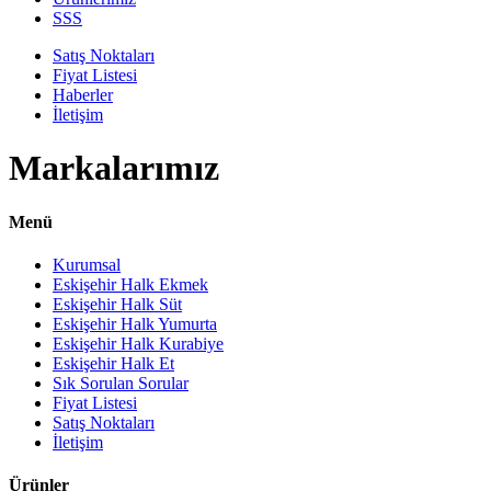
SSS
Satış Noktaları
Fiyat Listesi
Haberler
İletişim
Markalarımız
Menü
Kurumsal
Eskişehir Halk Ekmek
Eskişehir Halk Süt
Eskişehir Halk Yumurta
Eskişehir Halk Kurabiye
Eskişehir Halk Et
Sık Sorulan Sorular
Fiyat Listesi
Satış Noktaları
İletişim
Ürünler