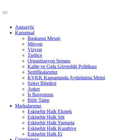
Anasayfa
Kurumsal
Başkanın Mesajı
Misyon
Vizyon
Tarihçe
Organizasyon Şeması
Kalite ve Gıda Güvenliği Politikası
Sertifikalarımız
KVKK Kapsamında Aydınlatma Metni
Şirket Bilgileri
Anket
İş Başvurusu
Büfe Talep
Markalarımız
Eskişehir Halk Ekmek
Eskişehir Halk Süt
Eskişehir Halk Yumurta
Eskişehir Halk Kurabiye
Eskişehir Halk Et
Ürünlerimiz