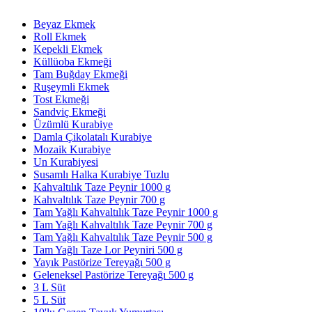
Beyaz Ekmek
Roll Ekmek
Kepekli Ekmek
Küllüoba Ekmeği
Tam Buğday Ekmeği
Ruşeymli Ekmek
Tost Ekmeği
Sandviç Ekmeği
Üzümlü Kurabiye
Damla Çikolatalı Kurabiye
Mozaik Kurabiye
Un Kurabiyesi
Susamlı Halka Kurabiye Tuzlu
Kahvaltılık Taze Peynir 1000 g
Kahvaltılık Taze Peynir 700 g
Tam Yağlı Kahvaltılık Taze Peynir 1000 g
Tam Yağlı Kahvaltılık Taze Peynir 700 g
Tam Yağlı Kahvaltılık Taze Peynir 500 g
Tam Yağlı Taze Lor Peyniri 500 g
Yayık Pastörize Tereyağı 500 g
Geleneksel Pastörize Tereyağı 500 g
3 L Süt
5 L Süt