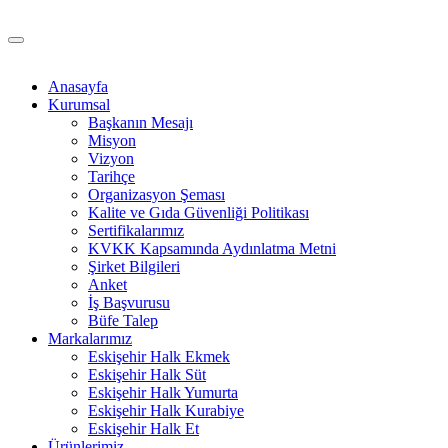
Anasayfa
Kurumsal
Başkanın Mesajı
Misyon
Vizyon
Tarihçe
Organizasyon Şeması
Kalite ve Gıda Güvenliği Politikası
Sertifikalarımız
KVKK Kapsamında Aydınlatma Metni
Şirket Bilgileri
Anket
İş Başvurusu
Büfe Talep
Markalarımız
Eskişehir Halk Ekmek
Eskişehir Halk Süt
Eskişehir Halk Yumurta
Eskişehir Halk Kurabiye
Eskişehir Halk Et
Ürünlerimiz