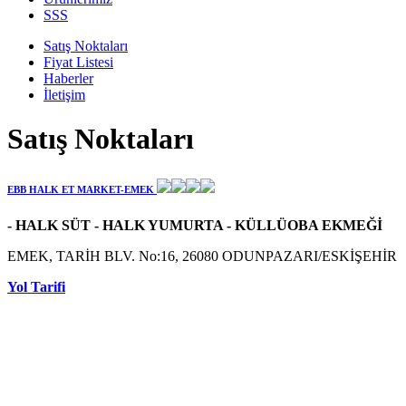
SSS
Satış Noktaları
Fiyat Listesi
Haberler
İletişim
Satış Noktaları
EBB HALK ET MARKET-EMEK
- HALK SÜT - HALK YUMURTA - KÜLLÜOBA EKMEĞİ
EMEK, TARİH BLV. No:16, 26080 ODUNPAZARI/ESKİŞEHİR
Yol Tarifi