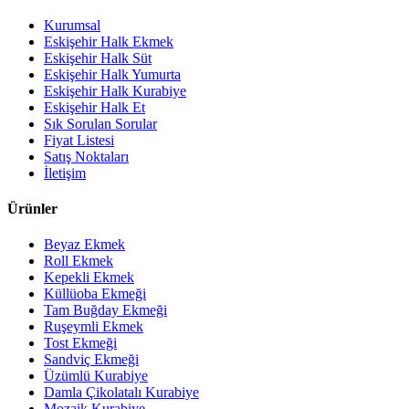
Kurumsal
Eskişehir Halk Ekmek
Eskişehir Halk Süt
Eskişehir Halk Yumurta
Eskişehir Halk Kurabiye
Eskişehir Halk Et
Sık Sorulan Sorular
Fiyat Listesi
Satış Noktaları
İletişim
Ürünler
Beyaz Ekmek
Roll Ekmek
Kepekli Ekmek
Küllüoba Ekmeği
Tam Buğday Ekmeği
Ruşeymli Ekmek
Tost Ekmeği
Sandviç Ekmeği
Üzümlü Kurabiye
Damla Çikolatalı Kurabiye
Mozaik Kurabiye