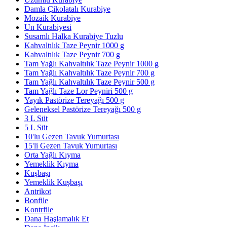
Damla Çikolatalı Kurabiye
Mozaik Kurabiye
Un Kurabiyesi
Susamlı Halka Kurabiye Tuzlu
Kahvaltılık Taze Peynir 1000 g
Kahvaltılık Taze Peynir 700 g
Tam Yağlı Kahvaltılık Taze Peynir 1000 g
Tam Yağlı Kahvaltılık Taze Peynir 700 g
Tam Yağlı Kahvaltılık Taze Peynir 500 g
Tam Yağlı Taze Lor Peyniri 500 g
Yayık Pastörize Tereyağı 500 g
Geleneksel Pastörize Tereyağı 500 g
3 L Süt
5 L Süt
10'lu Gezen Tavuk Yumurtası
15'li Gezen Tavuk Yumurtası
Orta Yağlı Kıyma
Yemeklik Kıyma
Kuşbaşı
Yemeklik Kuşbaşı
Antrikot
Bonfile
Kontrfile
Dana Haşlamalık Et