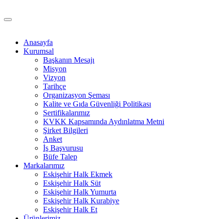
Anasayfa
Kurumsal
Başkanın Mesajı
Misyon
Vizyon
Tarihçe
Organizasyon Şeması
Kalite ve Gıda Güvenliği Politikası
Sertifikalarımız
KVKK Kapsamında Aydınlatma Metni
Şirket Bilgileri
Anket
İş Başvurusu
Büfe Talep
Markalarımız
Eskişehir Halk Ekmek
Eskişehir Halk Süt
Eskişehir Halk Yumurta
Eskişehir Halk Kurabiye
Eskişehir Halk Et
Ürünlerimiz