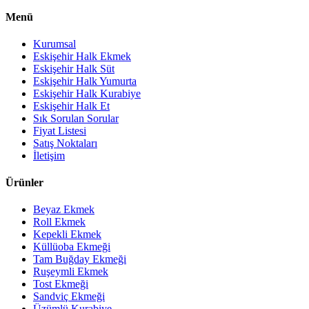
Menü
Kurumsal
Eskişehir Halk Ekmek
Eskişehir Halk Süt
Eskişehir Halk Yumurta
Eskişehir Halk Kurabiye
Eskişehir Halk Et
Sık Sorulan Sorular
Fiyat Listesi
Satış Noktaları
İletişim
Ürünler
Beyaz Ekmek
Roll Ekmek
Kepekli Ekmek
Küllüoba Ekmeği
Tam Buğday Ekmeği
Ruşeymli Ekmek
Tost Ekmeği
Sandviç Ekmeği
Üzümlü Kurabiye